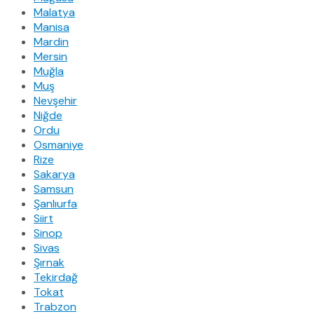
Malatya
Manisa
Mardin
Mersin
Muğla
Muş
Nevşehir
Niğde
Ordu
Osmaniye
Rize
Sakarya
Samsun
Şanlıurfa
Siirt
Sinop
Sivas
Şırnak
Tekirdağ
Tokat
Trabzon