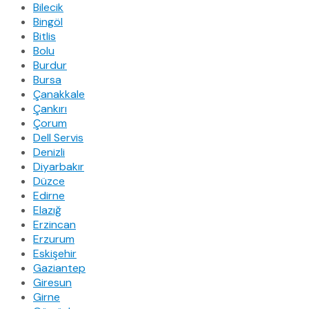
Bilecik
Bingöl
Bitlis
Bolu
Burdur
Bursa
Çanakkale
Çankırı
Çorum
Dell Servis
Denizli
Diyarbakır
Düzce
Edirne
Elazığ
Erzincan
Erzurum
Eskişehir
Gaziantep
Giresun
Girne