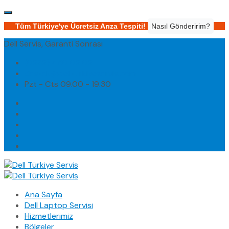
Tüm Türkiye'ye Ücretsiz Arıza Tespiti!
Nasıl Gönderirim?
Dell Servis, Garanti Sonrası
(0232) 450 02 02
destek@dellturkiyeservis.com
Pzt - Cts 09.00 - 19.30
Ana Sayfa
Dell Laptop Servisi
Hizmetlerimiz
Bölgeler