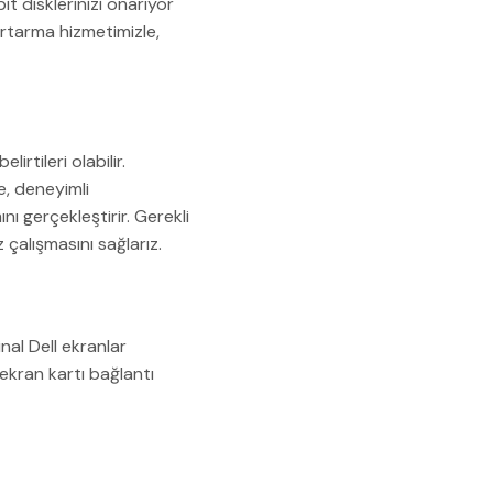
bit disklerinizi onarıyor
kurtarma hizmetimizle,
rtileri olabilir.
e, deneyimli
nı gerçekleştirir. Gerekli
çalışmasını sağlarız.
nal Dell ekranlar
, ekran kartı bağlantı