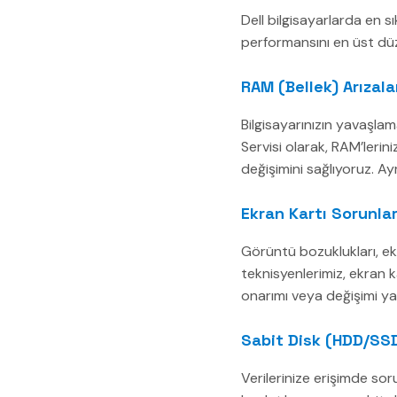
Dell bilgisayarlarda en s
performansını en üst düz
RAM (Bellek) Arızala
Bilgisayarınızın yavaşlam
Servisi olarak, RAM’lerini
değişimini sağlıyoruz. Ay
Ekran Kartı Sorunlar
Görüntü bozuklukları, ekr
teknisyenlerimiz, ekran k
onarımı veya değişimi ya
Sabit Disk (HDD/SSD)
Verilerinize erişimde sor