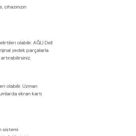
, cihazınızın
tileri olabilir. AĞLI Dell
rijinal yedek parçalarla
tırabilirsiniz.
ri olabilir. Uzman
urumlarda ekran kartı
m sistemi