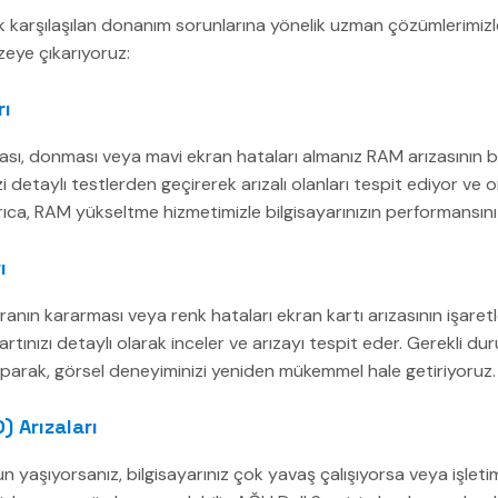
ık karşılaşılan donanım sorunlarına yönelik uzman çözümlerimizle
eye çıkarıyoruz:
rı
ası, donması veya mavi ekran hataları almanız RAM arızasının belir
zi detaylı testlerden geçirerek arızalı olanları tespit ediyor ve o
rıca, RAM yükseltme hizmetimizle bilgisayarınızın performansını ar
ı
anın kararması veya renk hataları ekran kartı arızasının işaretle
artınızı detaylı olarak inceler ve arızayı tespit eder. Gerekli d
parak, görsel deneyiminizi yeniden mükemmel hale getiriyoruz.
 Arızaları
un yaşıyorsanız, bilgisayarınız çok yavaş çalışıyorsa veya işleti