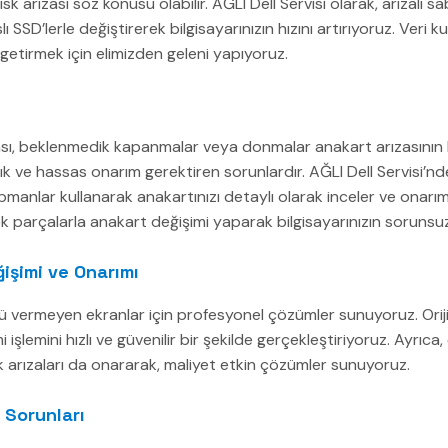
sk arızası söz konusu olabilir. AĞLI Dell Servisi olarak, arızalı sa
SSD’lerle değiştirerek bilgisayarınızın hızını artırıyoruz. Veri 
i getirmek için elimizden geleni yapıyoruz.
sı, beklenmedik kapanmalar veya donmalar anakart arızasının beli
ık ve hassas onarım gerektiren sorunlardır. AĞLI Dell Servisi’nd
pmanlar kullanarak anakartınızı detaylı olarak inceler ve onarımı
k parçalarla anakart değişimi yaparak bilgisayarınızın sorunsuz 
işimi ve Onarımı
tü vermeyen ekranlar için profesyonel çözümler sunuyoruz. Oriji
 işlemini hızlı ve güvenilir bir şekilde gerçekleştiriyoruz. Ayrıca
k arızaları da onararak, maliyet etkin çözümler sunuyoruz.
 Sorunları