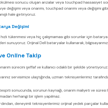
ökülmesi sonucu oluşan arızalar veya touchpad hassasiyet sorunla
ye değişimi veya onarımı, touchpad onarımı veya değişimi gibi 
anışlı hale getiriyoruz.
tarya Değişimi
hızlı tükenmesi veya hiç çalışmaması gibi sorunlar için batarya 
ri sunuyoruz. Orijinal Dell bataryalar kullanarak, bilgisayarını
ve Online Takip
onarım sürecini şeffaf ve kullanıcı odaklı bir şekilde yönetiyoruz:
yarınız servisimize ulaştığında, uzman teknisyenlerimiz tarafında
tespiti sonucunda, sorunun kaynağı, onarım maliyeti ve süresi 
 olmadan herhangi bir işlem yapılmaz.
dından, deneyimli teknisyenlerimiz orijinal yedek parçalar kull