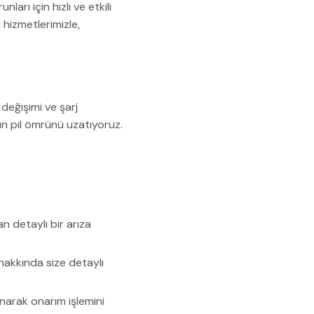
rı için hızlı ve etkili
hizmetlerimizle,
değişimi ve şarj
zın pil ömrünü uzatıyoruz.
n detaylı bir arıza
hakkında size detaylı
anarak onarım işlemini