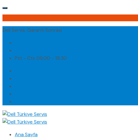
Dell Servis, Garanti Sonrası
(0232) 450 02 02
destek@dellturkiyeservis.com
Pzt - Cts 09.00 - 19.30
Ana Sayfa