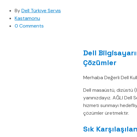
By
Dell Türkiye Servis
Kastamonu
0 Comments
Dell Bilgisayar
Çözümler
Merhaba Değerli Dell Kull
Dell masaüstü, dizüstü (
yanınızdayız. AĞLI Dell Se
hizmeti sunmayı hedefliyo
çözümler üretmektir.
Sık Karşılaşıl