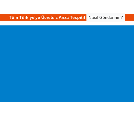
Tüm Türkiye'ye Ücretsiz Arıza Tespiti!
Nasıl Gönderirim?