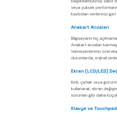
başlatılamıyorsa, sabit di
veya yüksek performanslı 
kaybolan verilerinizi ger
Anakart Arızaları
Bilgisayarın hiç açılmama
Anakart arızaları karmaş
teknisyenlerimiz özel eki
durumlarda, orijinal yede
Ekran (LCD/LED) Değ
Kırık, çatlak veya görün
kullanarak, ekran değişimi
sorunları gibi daha küçü
Klavye ve Touchpad