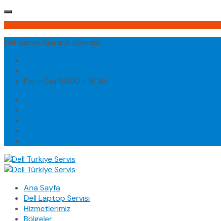
Dell Servis, Garanti Sonrası
(0232) 450 02 02
destek@dellturkiyeservis.com
Pzt - Cts 09.00 - 19.30
Ana Sayfa
Dell Laptop Servisi
Hizmetlerimiz
Bölgeler