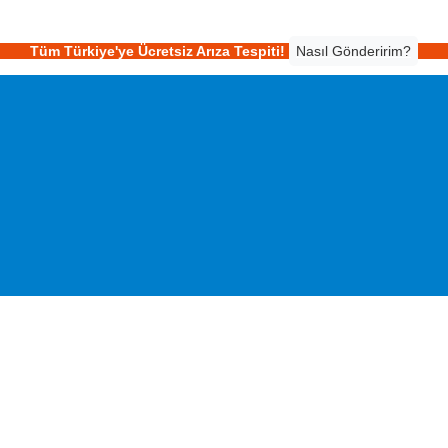
Tüm Türkiye'ye Ücretsiz Arıza Tespiti!
Nasıl Gönderirim?