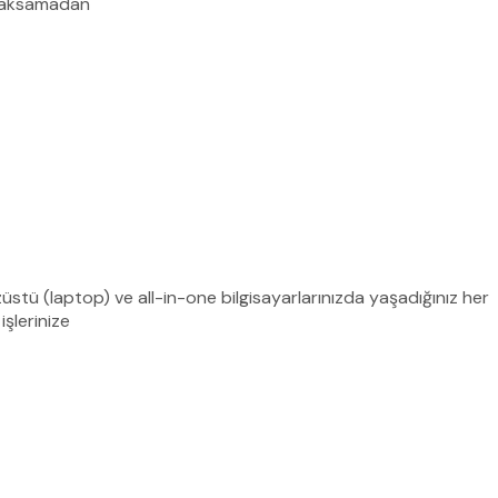
n aksamadan
züstü (laptop) ve all-in-one bilgisayarlarınızda yaşadığınız her
işlerinize