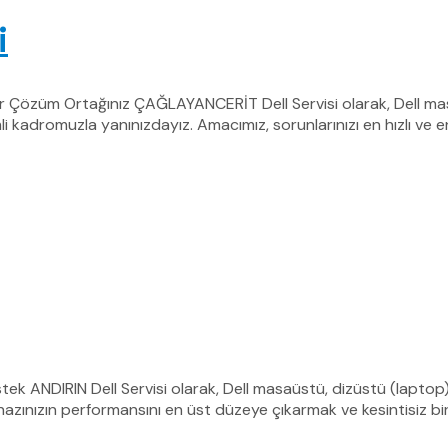
i
lir Çözüm Ortağınız ÇAĞLAYANCERİT Dell Servisi olarak, Dell mas
i kadromuzla yanınızdayız. Amacımız, sorunlarınızı en hızlı ve en
estek ANDIRIN Dell Servisi olarak, Dell masaüstü, dizüstü (laptop)
ınızın performansını en üst düzeye çıkarmak ve kesintisiz bir 