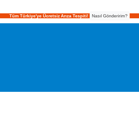
Tüm Türkiye'ye Ücretsiz Arıza Tespiti!
Nasıl Gönderirim?