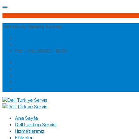
Dell Servis, Garanti Sonrası
(0232) 450 02 02
destek@dellturkiyeservis.com
Pzt - Cts 09.00 - 19.30
Ana Sayfa
Dell Laptop Servisi
Hizmetlerimiz
Bölgeler