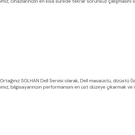
mız, cihazlarınızın en kısa sürede tekrar sorunsuz çalışmasını
 Ortağınız SOLHAN Dell Servisi olarak, Dell masaüstü, dizüstü (la
ız, bilgisayarınızın performansını en üst düzeye çıkarmak ve iş