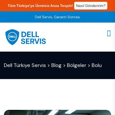
Tüm Türkiye'ye Ücretsiz Arıza Tespiti!
Nasıl Gönderirim?
Dell Servis, Garanti Sonrası
Dell Türkiye Servis
>
Blog
>
Bölgeler
>
Bolu