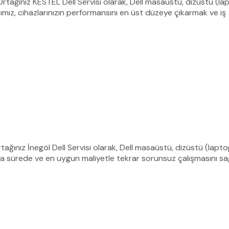
 Ortağınız KESTEL Dell Servisi olarak, Dell masaüstü, dizüstü (lap
mız, cihazlarınızın performansını en üst düzeye çıkarmak ve iş
Ortağınız İnegöl Dell Servisi olarak, Dell masaüstü, dizüstü (lapto
sa sürede ve en uygun maliyetle tekrar sorunsuz çalışmasını sa