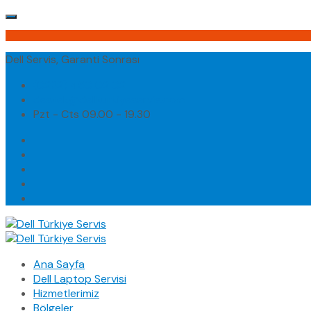
Dell Servis, Garanti Sonrası
(0232) 450 02 02
destek@dellturkiyeservis.com
Pzt - Cts 09.00 - 19.30
Ana Sayfa
Dell Laptop Servisi
Hizmetlerimiz
Bölgeler