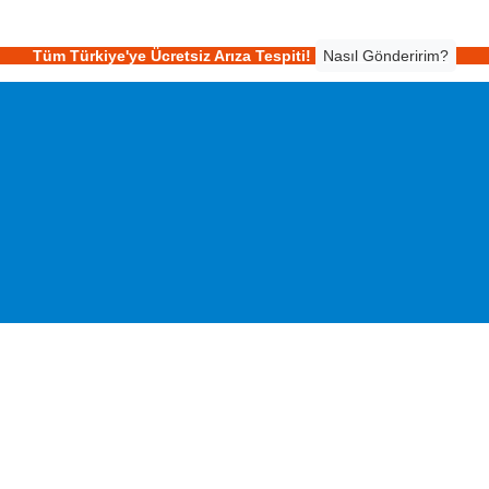
Tüm Türkiye'ye Ücretsiz Arıza Tespiti!
Nasıl Gönderirim?