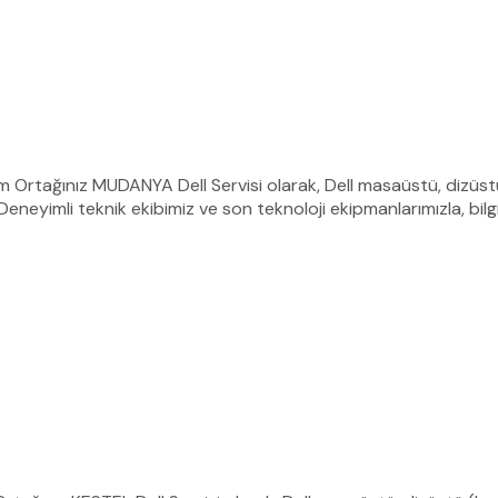
üm Ortağınız MUDANYA Dell Servisi olarak, Dell masaüstü, dizüstü 
eneyimli teknik ekibimiz ve son teknoloji ekipmanlarımızla, bil