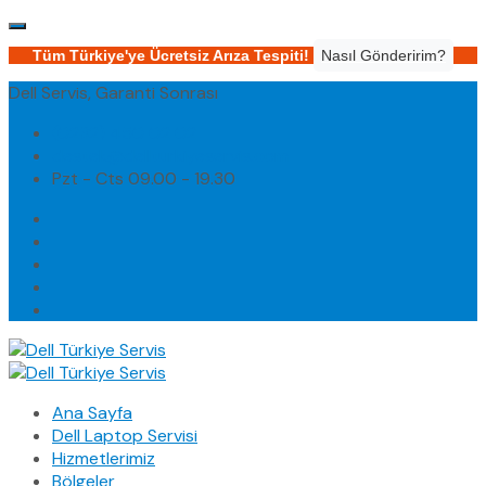
Tüm Türkiye'ye Ücretsiz Arıza Tespiti!
Nasıl Gönderirim?
Dell Servis, Garanti Sonrası
(0232) 450 02 02
destek@dellturkiyeservis.com
Pzt - Cts 09.00 - 19.30
Ana Sayfa
Dell Laptop Servisi
Hizmetlerimiz
Bölgeler