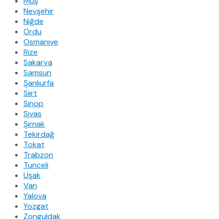
Muş
Nevşehir
Niğde
Ordu
Osmaniye
Rize
Sakarya
Samsun
Şanlıurfa
Siirt
Sinop
Sivas
Şırnak
Tekirdağ
Tokat
Trabzon
Tunceli
Uşak
Van
Yalova
Yozgat
Zonguldak