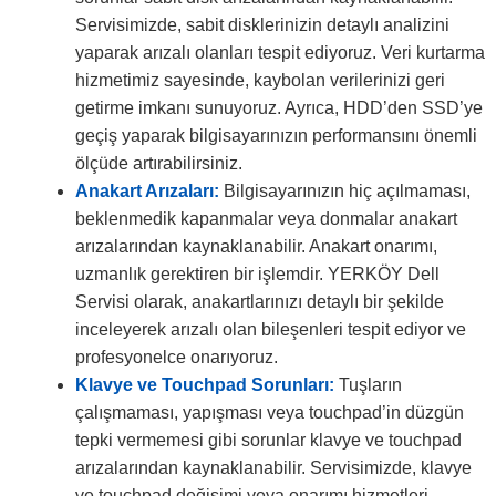
Servisimizde, sabit disklerinizin detaylı analizini
yaparak arızalı olanları tespit ediyoruz. Veri kurtarma
hizmetimiz sayesinde, kaybolan verilerinizi geri
getirme imkanı sunuyoruz. Ayrıca, HDD’den SSD’ye
geçiş yaparak bilgisayarınızın performansını önemli
ölçüde artırabilirsiniz.
Anakart Arızaları:
Bilgisayarınızın hiç açılmaması,
beklenmedik kapanmalar veya donmalar anakart
arızalarından kaynaklanabilir. Anakart onarımı,
uzmanlık gerektiren bir işlemdir. YERKÖY Dell
Servisi olarak, anakartlarınızı detaylı bir şekilde
inceleyerek arızalı olan bileşenleri tespit ediyor ve
profesyonelce onarıyoruz.
Klavye ve Touchpad Sorunları:
Tuşların
çalışmaması, yapışması veya touchpad’in düzgün
tepki vermemesi gibi sorunlar klavye ve touchpad
arızalarından kaynaklanabilir. Servisimizde, klavye
ve touchpad değişimi veya onarımı hizmetleri