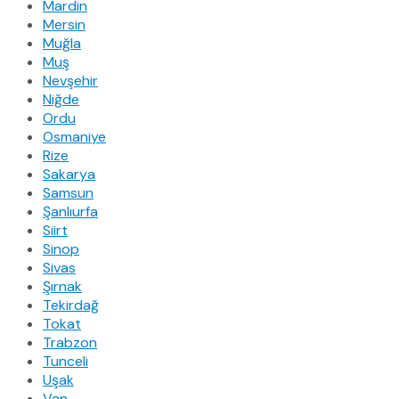
Mardin
Mersin
Muğla
Muş
Nevşehir
Niğde
Ordu
Osmaniye
Rize
Sakarya
Samsun
Şanlıurfa
Siirt
Sinop
Sivas
Şırnak
Tekirdağ
Tokat
Trabzon
Tunceli
Uşak
Van