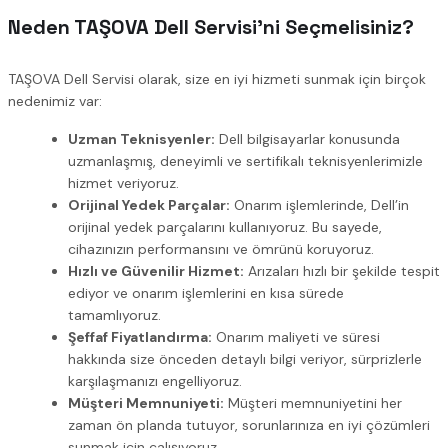
Neden TAŞOVA Dell Servisi’ni Seçmelisiniz?
TAŞOVA Dell Servisi olarak, size en iyi hizmeti sunmak için birçok
nedenimiz var:
Uzman Teknisyenler:
Dell bilgisayarlar konusunda
uzmanlaşmış, deneyimli ve sertifikalı teknisyenlerimizle
hizmet veriyoruz.
Orijinal Yedek Parçalar:
Onarım işlemlerinde, Dell’in
orijinal yedek parçalarını kullanıyoruz. Bu sayede,
cihazınızın performansını ve ömrünü koruyoruz.
Hızlı ve Güvenilir Hizmet:
Arızaları hızlı bir şekilde tespit
ediyor ve onarım işlemlerini en kısa sürede
tamamlıyoruz.
Şeffaf Fiyatlandırma:
Onarım maliyeti ve süresi
hakkında size önceden detaylı bilgi veriyor, sürprizlerle
karşılaşmanızı engelliyoruz.
Müşteri Memnuniyeti:
Müşteri memnuniyetini her
zaman ön planda tutuyor, sorunlarınıza en iyi çözümleri
sunmak için çalışıyoruz.