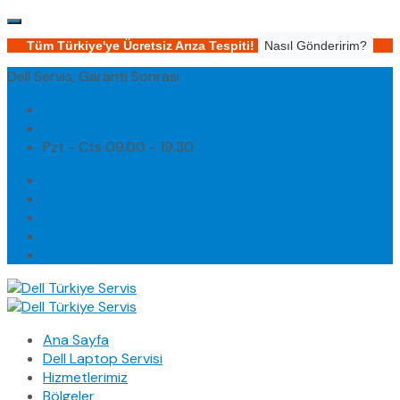
Tüm Türkiye'ye Ücretsiz Arıza Tespiti!
Nasıl Gönderirim?
Dell Servis, Garanti Sonrası
(0232) 450 02 02
destek@dellturkiyeservis.com
Pzt - Cts 09.00 - 19.30
Ana Sayfa
Dell Laptop Servisi
Hizmetlerimiz
Bölgeler