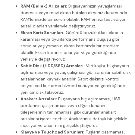
RAM (Bellek) Arızaları:
Bilgisayarınızın yavaşlaması,
donması veya mavi ekran hataları almanız durumunda
RAM’lerinizde bir sorun olabilir. RAM’lerinizi test ediyor,
arızalı olanları yenileriyle değiştiriyoruz.
Ekran Kartı Sorunları:
Görüntü bozuklukları, ekranın
kararması veya oyunlarda performans düşüşü gibi
sorunlar yaşıyorsanız, ekran kartınızda bir problem
olabilir. Ekran kartınızı onarıyor veya gerektiğinde
yenisiyle değiştiriyoruz.
Sabit Disk (HDD/SSD) Arızaları:
Veri kaybı, bilgisayarın
açılmaması veya yavaş çalışması gibi sorunlar sabit disk
arızalarından kaynaklanabilir. Sabit diskinizi kontrol
ediyor, veri kurtarma hizmeti sunuyor ve gerektiğinde
yeni bir disk takıyoruz.
Anakart Arızaları:
Bilgisayarın hiç açılmaması, USB
portlarının çalışmaması veya diğer donanım
bileşenlerinin tanınmaması gibi durumlar anakart
arızalarını işaret edebilir. Anakartınızı detaylı bir şekilde
inceliyor ve onarımını gerçekleştiriyoruz.
Klavye ve Touchpad Sorunları:
Tuşların basmaması,