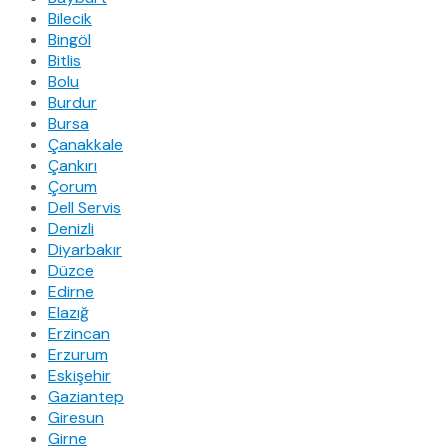
Bilecik
Bingöl
Bitlis
Bolu
Burdur
Bursa
Çanakkale
Çankırı
Çorum
Dell Servis
Denizli
Diyarbakır
Düzce
Edirne
Elazığ
Erzincan
Erzurum
Eskişehir
Gaziantep
Giresun
Girne