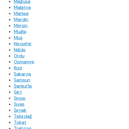
Mağusa
Malatya
Manisa
Mardin
Mersin
Muğla
Muş
Nevşehir
Niğde
Ordu
Osmaniye
Rize
Sakarya
Samsun
Şanlıurfa
Siirt
Sinop
Sivas
Şırnak
Tekirdağ
Tokat
Trabzon