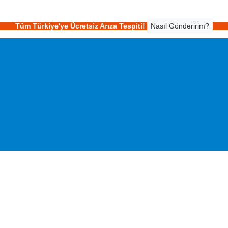
Tüm Türkiye'ye Ücretsiz Arıza Tespiti!
Nasıl Gönderirim?