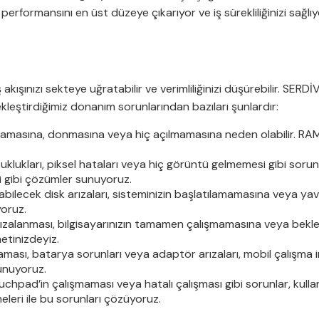
 performansını en üst düzeye çıkarıyor ve iş sürekliliğinizi sağlı
ş akışınızı sekteye uğratabilir ve verimliliğinizi düşürebilir. SERD
kleştirdiğimiz donanım sorunlarından bazıları şunlardır:
aşlamasına, donmasına veya hiç açılmamasına neden olabilir. RAM 
klukları, piksel hataları veya hiç görüntü gelmemesi gibi sorunla
i gibi çözümler sunuyoruz.
bilecek disk arızaları, sisteminizin başlatılamamasına veya yav
yoruz.
rızalanması, bilgisayarınızın tamamen çalışmamasına veya bekl
etinizdeyiz.
aması, batarya sorunları veya adaptör arızaları, mobil çalışma i
sunuyoruz.
pad’in çalışmaması veya hatalı çalışması gibi sorunlar, kullanıc
eri ile bu sorunları çözüyoruz.