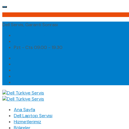
Dell Servis, Garanti Sonrası
(0232) 450 02 02
destek@dellturkiyeservis.com
Pzt - Cts 09.00 - 19.30
Ana Sayfa
Dell Laptop Servisi
Hizmetlerimiz
Bölgeler