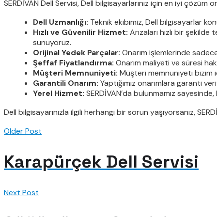
SERDİVAN Dell Servisi, Dell bilgisayarlarınız için en iyi çözüm or
Dell Uzmanlığı:
Teknik ekibimiz, Dell bilgisayarlar ko
Hızlı ve Güvenilir Hizmet:
Arızaları hızlı bir şekild
sunuyoruz.
Orijinal Yedek Parçalar:
Onarım işlemlerinde sadece 
Şeffaf Fiyatlandırma:
Onarım maliyeti ve süresi hakkı
Müşteri Memnuniyeti:
Müşteri memnuniyeti bizim içi
Garantili Onarım:
Yaptığımız onarımlara garanti ver
Yerel Hizmet:
SERDİVAN’da bulunmamız sayesinde, hızlı
Dell bilgisayarınızla ilgili herhangi bir sorun yaşıyorsanız, SER
Older Post
Karapürçek Dell Servisi
Next Post