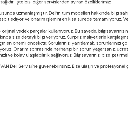
tağıdır. İşte bizi diğer servislerden ayıran özelliklerimiz:
nusunda uzmanlaşmıştır. Dell’in tüm modelleri hakkında bilgi sah
e tespit ediyor ve onarım işlemini en kısa sürede tamamlıyoruz. Ve
orijinal yedek parçalar kullanıyoruz. Bu sayede, bilgisayarınız
nda size detaylı bilgi veriyoruz. Sürpriz maliyetlerle karşılaşma
n en önemli önceliktir. Sorularınızı yanıtlamak, sorunlarınızı ç
iyoruz. Onarım sonrasında herhangi bir sorun yaşarsanız, ücret
 ve kolay ulaşılabilirlik sağlıyoruz. Bilgisayarınızı bize getir
DİVAN Dell Servisi’ne güvenebilirsiniz. Bize ulaşın ve profesyonel