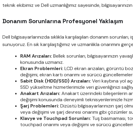
teknik ekibimiz ve Dell uzmanlığımız sayesinde, bilgisayarınızın
Donanım Sorunlarına Profesyonel Yaklaşım
Dell bilgisayarlarınızda sıklıkla karşılaşılan donanım sorunları, i
sunuyoruz. En sık karşılaştığımız ve uzmanlıkla onarımını gerçe
RAM Arızaları:
Bellek sorunları, bilgisayarınızın yav
konusunda uzmanız.
Ekran Problemleri:
LCD ekran arızaları, görüntü bozu
değişimi, ekran kartı onarımı ve sürücü güncellemeler
Sabit Disk (HDD/SSD) Arızaları:
Veri kaybına yol aça
SSD yükseltme hizmetlerimizle veri güvenliğinizi sağlı
Anakart Arızaları:
Anakart üzerindeki bileşenlerin a
değişimi konusunda deneyimli teknisyenlerimizle hizm
Şarj Problemleri:
Dizüstü bilgisayarlarınızın şarj olm
veya değişimi ve şarj devresi onarımı gibi çözümler 
Klavye ve Touchpad Sorunları:
Tuş basmaması, touch
touchpad onarımı veya değişimi ve sürücü güncellemel