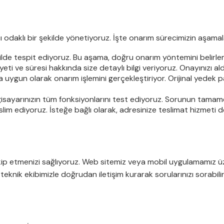
cı odaklı bir şekilde yönetiyoruz. İşte onarım sürecimizin aşamala
ekilde tespit ediyoruz. Bu aşama, doğru onarım yöntemini belirle
eti ve süresi hakkında size detaylı bilgi veriyoruz. Onayınızı a
a uygun olarak onarım işlemini gerçekleştiriyor. Orijinal yedek p
sayarınızın tüm fonksiyonlarını test ediyoruz. Sorunun tamame
lim ediyoruz. İsteğe bağlı olarak, adresinize teslimat hizmeti 
akip etmenizi sağlıyoruz. Web sitemiz veya mobil uygulamamız üz
teknik ekibimizle doğrudan iletişim kurarak sorularınızı sorabilir ve