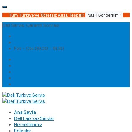
Tüm Türkiye'ye Ücretsiz Arıza Tespiti!
Nasıl Gönderirim?
Dell Servis, Garanti Sonrası
(0232) 450 02 02
destek@dellturkiyeservis.com
Pzt - Cts 09.00 - 19.30
Ana Sayfa
Dell Laptop Servisi
Hizmetlerimiz
Bölgeler