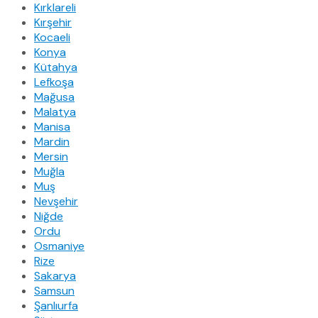
Kırklareli
Kırşehir
Kocaeli
Konya
Kütahya
Lefkoşa
Mağusa
Malatya
Manisa
Mardin
Mersin
Muğla
Muş
Nevşehir
Niğde
Ordu
Osmaniye
Rize
Sakarya
Samsun
Şanlıurfa