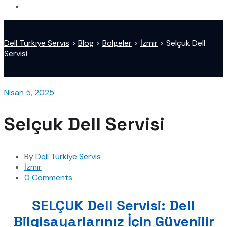
Dell Türkiye Servis
>
Blog
>
Bölgeler
>
İzmir
>
Selçuk Dell
Servisi
Nisan 5, 2025
Selçuk Dell Servisi
By
Dell Türkiye Servis
İzmir
0 Comments
SELÇUK Dell Servisi: Dell
Bilgisayarlarınız İçin Güvenilir