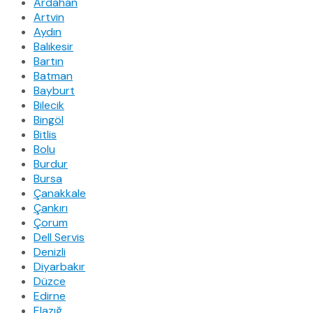
Ardahan
Artvin
Aydın
Balıkesir
Bartın
Batman
Bayburt
Bilecik
Bingöl
Bitlis
Bolu
Burdur
Bursa
Çanakkale
Çankırı
Çorum
Dell Servis
Denizli
Diyarbakır
Düzce
Edirne
Elazığ