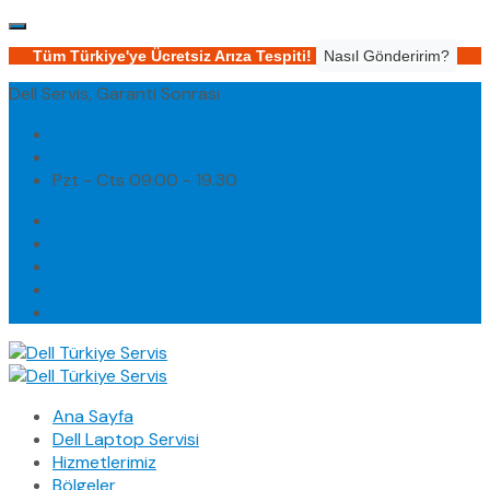
Tüm Türkiye'ye Ücretsiz Arıza Tespiti!
Nasıl Gönderirim?
Dell Servis, Garanti Sonrası
(0232) 450 02 02
destek@dellturkiyeservis.com
Pzt - Cts 09.00 - 19.30
Ana Sayfa
Dell Laptop Servisi
Hizmetlerimiz
Bölgeler