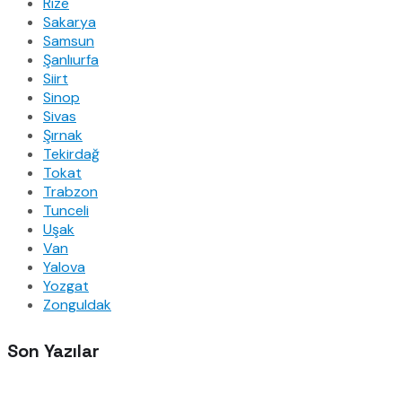
Rize
Sakarya
Samsun
Şanlıurfa
Siirt
Sinop
Sivas
Şırnak
Tekirdağ
Tokat
Trabzon
Tunceli
Uşak
Van
Yalova
Yozgat
Zonguldak
Son Yazılar