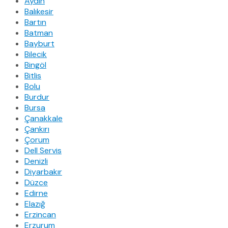
Aydın
Balıkesir
Bartın
Batman
Bayburt
Bilecik
Bingöl
Bitlis
Bolu
Burdur
Bursa
Çanakkale
Çankırı
Çorum
Dell Servis
Denizli
Diyarbakır
Düzce
Edirne
Elazığ
Erzincan
Erzurum