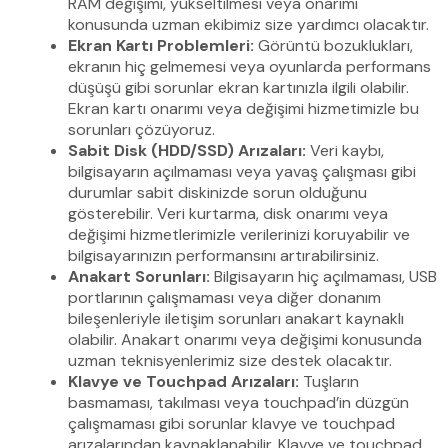
RAM değişimi, yükseltilmesi veya onarımı
konusunda uzman ekibimiz size yardımcı olacaktır.
Ekran Kartı Problemleri:
Görüntü bozuklukları,
ekranın hiç gelmemesi veya oyunlarda performans
düşüşü gibi sorunlar ekran kartınızla ilgili olabilir.
Ekran kartı onarımı veya değişimi hizmetimizle bu
sorunları çözüyoruz.
Sabit Disk (HDD/SSD) Arızaları:
Veri kaybı,
bilgisayarın açılmaması veya yavaş çalışması gibi
durumlar sabit diskinizde sorun olduğunu
gösterebilir. Veri kurtarma, disk onarımı veya
değişimi hizmetlerimizle verilerinizi koruyabilir ve
bilgisayarınızın performansını artırabilirsiniz.
Anakart Sorunları:
Bilgisayarın hiç açılmaması, USB
portlarının çalışmaması veya diğer donanım
bileşenleriyle iletişim sorunları anakart kaynaklı
olabilir. Anakart onarımı veya değişimi konusunda
uzman teknisyenlerimiz size destek olacaktır.
Klavye ve Touchpad Arızaları:
Tuşların
basmaması, takılması veya touchpad’in düzgün
çalışmaması gibi sorunlar klavye ve touchpad
arızalarından kaynaklanabilir. Klavye ve touchpad