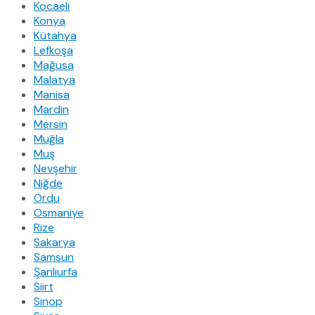
Kocaeli
Konya
Kütahya
Lefkoşa
Mağusa
Malatya
Manisa
Mardin
Mersin
Muğla
Muş
Nevşehir
Niğde
Ordu
Osmaniye
Rize
Sakarya
Samsun
Şanlıurfa
Siirt
Sinop