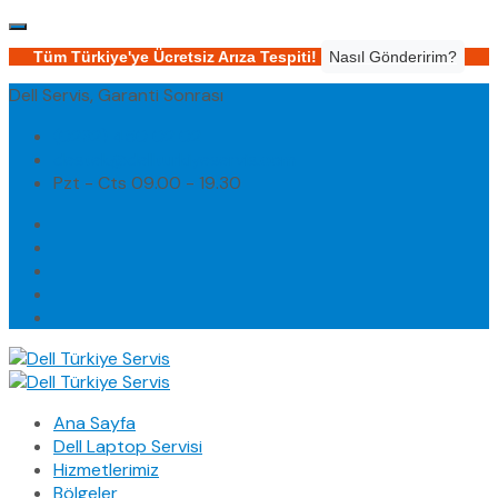
Tüm Türkiye'ye Ücretsiz Arıza Tespiti!
Nasıl Gönderirim?
Dell Servis, Garanti Sonrası
(0232) 450 02 02
destek@dellturkiyeservis.com
Pzt - Cts 09.00 - 19.30
Ana Sayfa
Dell Laptop Servisi
Hizmetlerimiz
Bölgeler