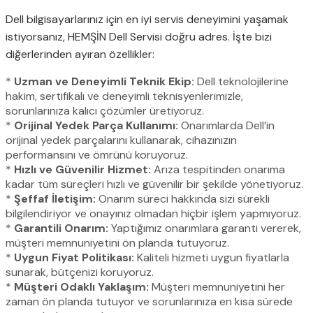
Dell bilgisayarlarınız için en iyi servis deneyimini yaşamak
istiyorsanız, HEMŞİN Dell Servisi doğru adres. İşte bizi
diğerlerinden ayıran özellikler:
*
Uzman ve Deneyimli Teknik Ekip:
Dell teknolojilerine
hakim, sertifikalı ve deneyimli teknisyenlerimizle,
sorunlarınıza kalıcı çözümler üretiyoruz.
*
Orijinal Yedek Parça Kullanımı:
Onarımlarda Dell’in
orijinal yedek parçalarını kullanarak, cihazınızın
performansını ve ömrünü koruyoruz.
*
Hızlı ve Güvenilir Hizmet:
Arıza tespitinden onarıma
kadar tüm süreçleri hızlı ve güvenilir bir şekilde yönetiyoruz.
*
Şeffaf İletişim:
Onarım süreci hakkında sizi sürekli
bilgilendiriyor ve onayınız olmadan hiçbir işlem yapmıyoruz.
*
Garantili Onarım:
Yaptığımız onarımlara garanti vererek,
müşteri memnuniyetini ön planda tutuyoruz.
*
Uygun Fiyat Politikası:
Kaliteli hizmeti uygun fiyatlarla
sunarak, bütçenizi koruyoruz.
*
Müşteri Odaklı Yaklaşım:
Müşteri memnuniyetini her
zaman ön planda tutuyor ve sorunlarınıza en kısa sürede