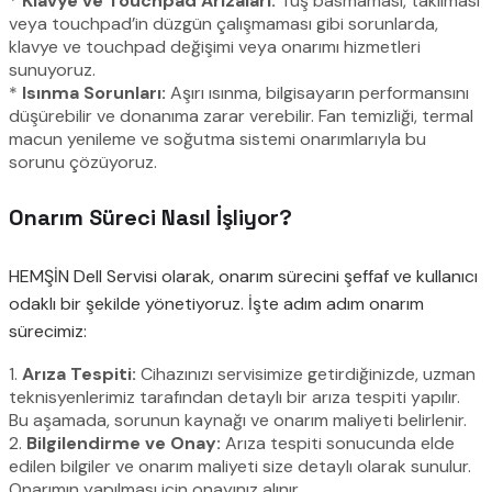
*
Klavye ve Touchpad Arızaları:
Tuş basmaması, takılması
veya touchpad’in düzgün çalışmaması gibi sorunlarda,
klavye ve touchpad değişimi veya onarımı hizmetleri
sunuyoruz.
*
Isınma Sorunları:
Aşırı ısınma, bilgisayarın performansını
düşürebilir ve donanıma zarar verebilir. Fan temizliği, termal
macun yenileme ve soğutma sistemi onarımlarıyla bu
sorunu çözüyoruz.
Onarım Süreci Nasıl İşliyor?
HEMŞİN Dell Servisi olarak, onarım sürecini şeffaf ve kullanıcı
odaklı bir şekilde yönetiyoruz. İşte adım adım onarım
sürecimiz:
1.
Arıza Tespiti:
Cihazınızı servisimize getirdiğinizde, uzman
teknisyenlerimiz tarafından detaylı bir arıza tespiti yapılır.
Bu aşamada, sorunun kaynağı ve onarım maliyeti belirlenir.
2.
Bilgilendirme ve Onay:
Arıza tespiti sonucunda elde
edilen bilgiler ve onarım maliyeti size detaylı olarak sunulur.
Onarımın yapılması için onayınız alınır.