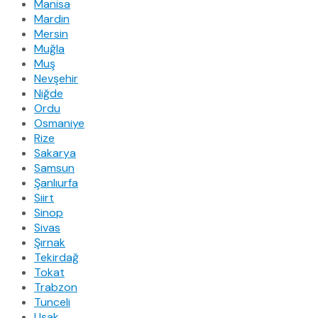
Manisa
Mardin
Mersin
Muğla
Muş
Nevşehir
Niğde
Ordu
Osmaniye
Rize
Sakarya
Samsun
Şanlıurfa
Siirt
Sinop
Sivas
Şırnak
Tekirdağ
Tokat
Trabzon
Tunceli
Uşak