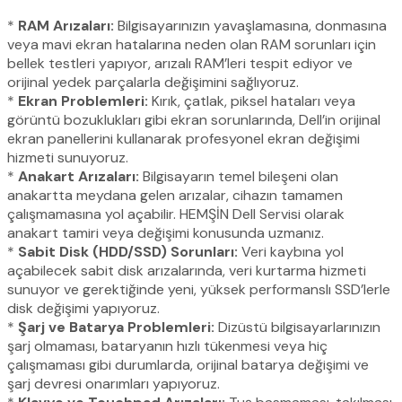
*
RAM Arızaları:
Bilgisayarınızın yavaşlamasına, donmasına
veya mavi ekran hatalarına neden olan RAM sorunları için
bellek testleri yapıyor, arızalı RAM’leri tespit ediyor ve
orijinal yedek parçalarla değişimini sağlıyoruz.
*
Ekran Problemleri:
Kırık, çatlak, piksel hataları veya
görüntü bozuklukları gibi ekran sorunlarında, Dell’in orijinal
ekran panellerini kullanarak profesyonel ekran değişimi
hizmeti sunuyoruz.
*
Anakart Arızaları:
Bilgisayarın temel bileşeni olan
anakartta meydana gelen arızalar, cihazın tamamen
çalışmamasına yol açabilir. HEMŞİN Dell Servisi olarak
anakart tamiri veya değişimi konusunda uzmanız.
*
Sabit Disk (HDD/SSD) Sorunları:
Veri kaybına yol
açabilecek sabit disk arızalarında, veri kurtarma hizmeti
sunuyor ve gerektiğinde yeni, yüksek performanslı SSD’lerle
disk değişimi yapıyoruz.
*
Şarj ve Batarya Problemleri:
Dizüstü bilgisayarlarınızın
şarj olmaması, bataryanın hızlı tükenmesi veya hiç
çalışmaması gibi durumlarda, orijinal batarya değişimi ve
şarj devresi onarımları yapıyoruz.