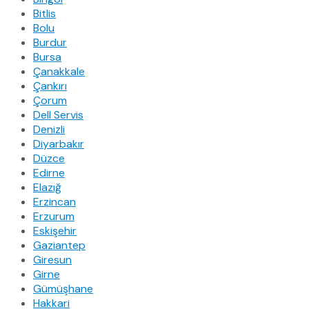
Bitlis
Bolu
Burdur
Bursa
Çanakkale
Çankırı
Çorum
Dell Servis
Denizli
Diyarbakır
Düzce
Edirne
Elazığ
Erzincan
Erzurum
Eskişehir
Gaziantep
Giresun
Girne
Gümüşhane
Hakkari