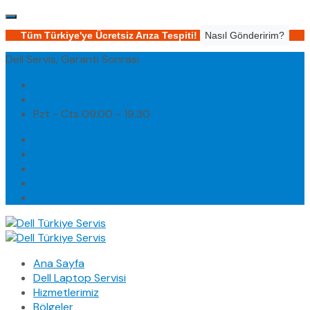
Tüm Türkiye'ye Ücretsiz Arıza Tespiti!
Nasıl Gönderirim?
Dell Servis, Garanti Sonrası
(0232) 450 02 02
destek@dellturkiyeservis.com
Pzt - Cts 09.00 - 19.30
Ana Sayfa
Dell Laptop Servisi
Hizmetlerimiz
Bölgeler