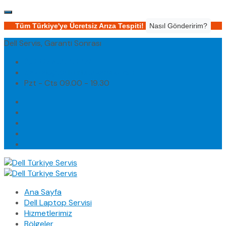
Tüm Türkiye'ye Ücretsiz Arıza Tespiti!
Nasıl Gönderirim?
Dell Servis, Garanti Sonrası
(0232) 450 02 02
destek@dellturkiyeservis.com
Pzt - Cts 09.00 - 19.30
Ana Sayfa
Dell Laptop Servisi
Hizmetlerimiz
Bölgeler