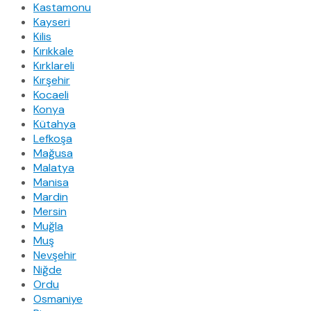
Kastamonu
Kayseri
Kilis
Kırıkkale
Kırklareli
Kırşehir
Kocaeli
Konya
Kütahya
Lefkoşa
Mağusa
Malatya
Manisa
Mardin
Mersin
Muğla
Muş
Nevşehir
Niğde
Ordu
Osmaniye