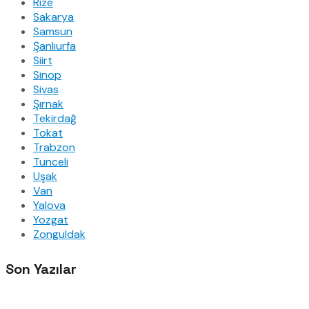
Rize
Sakarya
Samsun
Şanlıurfa
Siirt
Sinop
Sivas
Şırnak
Tekirdağ
Tokat
Trabzon
Tunceli
Uşak
Van
Yalova
Yozgat
Zonguldak
Son Yazılar