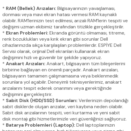
*
RAM (Bellek) Arızaları:
Bilgisayarınızın yavaşlaması,
donması veya mavi ekran hatası vermesi RAM kaynaklı
olabilir. RAM’lerinizin test edilmesi, arızalı RAM’lerin tespiti ve
değişimi uzman ekibimiz tarafından titizlikle gerçekleştirilir.
*
Ekran Problemleri:
Ekranda görüntü olmaması, titreme,
renk bozuklukları veya kırık ekran gibi sorunlar Dell
cihazlarınızda sıkça karşılaşılan problemlerdir. ESPİYE Dell
Servisi olarak, orijinal Dell ekranları kullanarak ekran
değişimini hızlı ve güvenilir bir şekilde yapıyoruz.
*
Anakart Arızaları:
Anakart, bilgisayarın tüm bileşenlerini
birbirine bağlayan en önemli parçadır. Anakart arızaları,
bilgisayarın tamamen çalışmamasına veya beklenmedik
sorunlara yol açabilir. Deneyimli teknisyenlerimiz, anakart
arızalarını tespit ederek onarımını veya gerektiğinde
değişimini gerçekleştirir.
*
Sabit Disk (HDD/SSD) Sorunları:
Verilerinizin depolandığı
sabit disklerde oluşan arızalar, veri kaybına neden olabilir.
Sabit disk arızalarının tespiti, veri kurtarma ve yeni sabit
disk montajı gibi hizmetlerimizle veri güvenliğinizi sağlıyoruz.
*
Batarya Problemleri (Laptop):
Dell laptoplarınızın