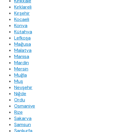
Kırıkkale
Kırklareli
Kırşehir
Kocaeli
Konya
Kütahya
Lefkoşa
Mağusa
Malatya
Manisa
Mardin
Mersin
Muğla
Muş
Nevşehir
Niğde
Ordu
Osmaniye
Rize
Sakarya
Samsun
Şanlıurfa