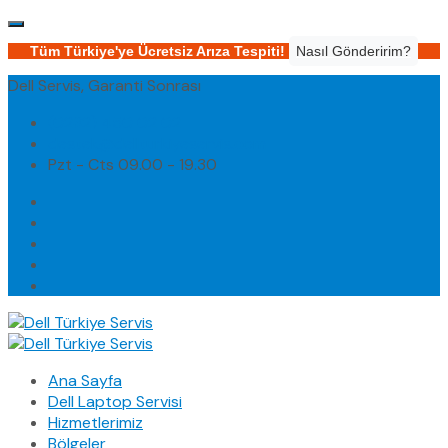
Tüm Türkiye'ye Ücretsiz Arıza Tespiti!
Nasıl Gönderirim?
Dell Servis, Garanti Sonrası
(0232) 450 02 02
destek@dellturkiyeservis.com
Pzt - Cts 09.00 - 19.30
Ana Sayfa
Dell Laptop Servisi
Hizmetlerimiz
Bölgeler