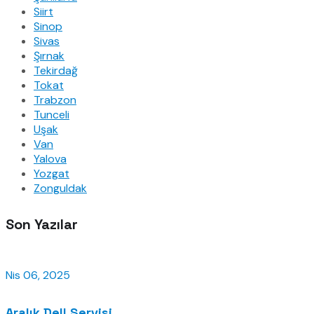
Siirt
Sinop
Sivas
Şırnak
Tekirdağ
Tokat
Trabzon
Tunceli
Uşak
Van
Yalova
Yozgat
Zonguldak
Son Yazılar
Nis 06, 2025
Aralık Dell Servisi