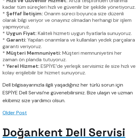
*
Hızlı ve Güvenilir Hizmet:
Arıza tespitinden onarıma
kadar tüm süreçleri hızlı ve güvenilir bir şekilde yönetiyoruz.
*
Şeffaf İletişim:
Onarım süreci boyunca size düzenli
olarak bilgi veriyor ve onayınız olmadan herhangi bir işlem
yapmıyoruz.
*
Uygun Fiyat:
Kaliteli hizmeti uygun fiyatlarla sunuyoruz.
*
Garanti:
Yapılan onarımlara ve kullanılan yedek parçalara
garanti veriyoruz.
*
Müşteri Memnuniyeti:
Müşteri memnuniyetini her
zaman ön planda tutuyoruz.
*
Yerel Hizmet:
ESPİYE’de yerleşik servisimiz ile size hızlı ve
kolay erişilebilir bir hizmet sunuyoruz.
Dell bilgisayarınızla ilgili yaşadığınız her türlü sorun için
ESPİYE Dell Servisi’ne güvenebilirsiniz. Bize ulaşın ve uzman
ekibimiz size yardımcı olsun.
Older Post
Doğankent Dell Servisi