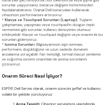
bataryası şarj olmuyorsa, hızlı tükeniyorsa veya şişme gibi
sorunlar yaşıyorsanız, batarya değişimi hizmetimizden
faydalanabilirsiniz. Orijinal Dell bataryaları kullanarak
cihazınızın performansını artırıyoruz.
*
Klavye ve Touchpad Sorunları (Laptop):
Tuşların
çalışmaması, yapışması veya touchpad’in düzgün tepki
vermemesi gibi sorunlar, kullanıcı deneyimini olumsuz
etkileyebilir. Klavye ve touchpad değişimi veya onarımı ile bu
sorunları gideriyoruz.
*
Isınma Sorunları:
Bilgisayarınızın aşırı ısınması,
performans düşüklüğüne ve uzun vadede donanım
arızalarına yol açabilir. Fan temizliği, termal macun yenileme
ve soğutma sistemi onarımları ile ısınma sorunlarını
çözüyoruz.
Onarım Süreci Nasıl İşliyor?
ESPİYE Dell Servisi olarak, onarım sürecini şeffaf ve kullanıcı
odaklı bir şekilde yürütüyoruz:
Arıza Tespiti:
Cihazınız servisimize ulaştığında,