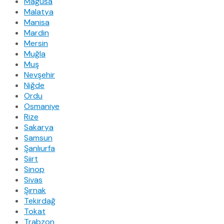
Mağusa
Malatya
Manisa
Mardin
Mersin
Muğla
Muş
Nevşehir
Niğde
Ordu
Osmaniye
Rize
Sakarya
Samsun
Şanlıurfa
Siirt
Sinop
Sivas
Şırnak
Tekirdağ
Tokat
Trabzon