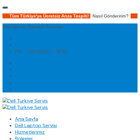
Tüm Türkiye'ye Ücretsiz Arıza Tespiti!
Nasıl Gönderirim?
Dell Servis, Garanti Sonrası
(0232) 450 02 02
destek@dellturkiyeservis.com
Pzt - Cts 09.00 - 19.30
Ana Sayfa
Dell Laptop Servisi
Hizmetlerimiz
Bölgeler