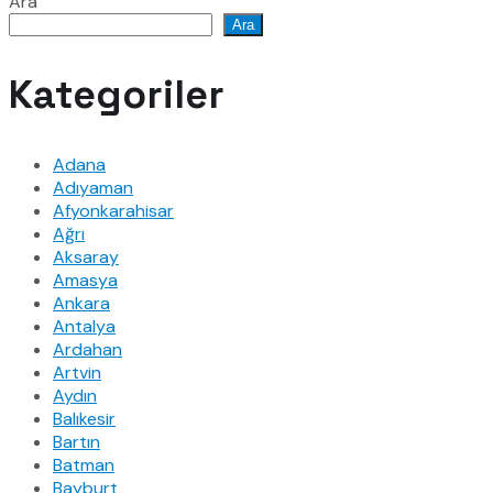
Ara
Ara
Kategoriler
Adana
Adıyaman
Afyonkarahisar
Ağrı
Aksaray
Amasya
Ankara
Antalya
Ardahan
Artvin
Aydın
Balıkesir
Bartın
Batman
Bayburt