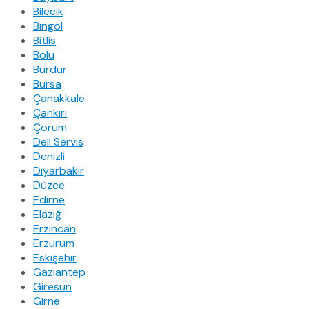
Bilecik
Bingöl
Bitlis
Bolu
Burdur
Bursa
Çanakkale
Çankırı
Çorum
Dell Servis
Denizli
Diyarbakır
Düzce
Edirne
Elazığ
Erzincan
Erzurum
Eskişehir
Gaziantep
Giresun
Girne