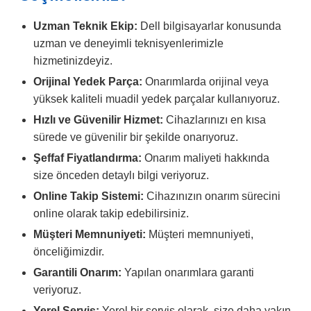
Uzman Teknik Ekip:
Dell bilgisayarlar konusunda
uzman ve deneyimli teknisyenlerimizle
hizmetinizdeyiz.
Orijinal Yedek Parça:
Onarımlarda orijinal veya
yüksek kaliteli muadil yedek parçalar kullanıyoruz.
Hızlı ve Güvenilir Hizmet:
Cihazlarınızı en kısa
sürede ve güvenilir bir şekilde onarıyoruz.
Şeffaf Fiyatlandırma:
Onarım maliyeti hakkında
size önceden detaylı bilgi veriyoruz.
Online Takip Sistemi:
Cihazınızın onarım sürecini
online olarak takip edebilirsiniz.
Müşteri Memnuniyeti:
Müşteri memnuniyeti,
önceliğimizdir.
Garantili Onarım:
Yapılan onarımlara garanti
veriyoruz.
Yerel Servis:
Yerel bir servis olarak, size daha yakın