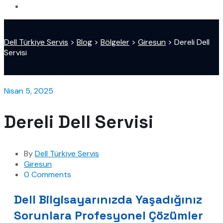
Dell Türkiye Servis
>
Blog
>
Bölgeler
>
Giresun
>
Dereli Dell
Servisi
Nisan 5, 2025
Dereli Dell Servisi
By
Dell Türkiye Servis
Giresun
0 Comments
Dell Bilgisayarınızda Yaşadığınız
Sorunlara Profesyonel Çözümler