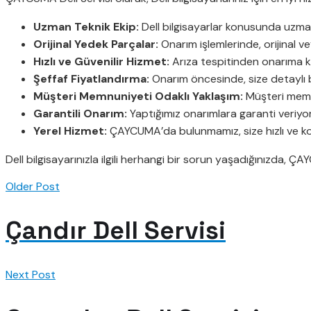
Uzman Teknik Ekip:
Dell bilgisayarlar konusunda uzmanl
Orijinal Yedek Parçalar:
Onarım işlemlerinde, orijinal v
Hızlı ve Güvenilir Hizmet:
Arıza tespitinden onarıma kad
Şeffaf Fiyatlandırma:
Onarım öncesinde, size detaylı bi
Müşteri Memnuniyeti Odaklı Yaklaşım:
Müşteri memnu
Garantili Onarım:
Yaptığımız onarımlara garanti veriyoru
Yerel Hizmet:
ÇAYCUMA’da bulunmamız, size hızlı ve kol
Dell bilgisayarınızla ilgili herhangi bir sorun yaşadığınızda, ÇAY
Older Post
Çandır Dell Servisi
Next Post