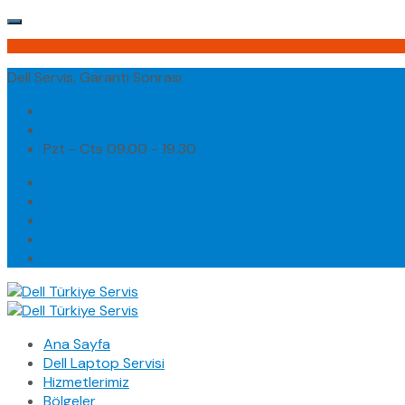
Dell Servis, Garanti Sonrası
(0232) 450 02 02
destek@dellturkiyeservis.com
Pzt - Cts 09.00 - 19.30
Ana Sayfa
Dell Laptop Servisi
Hizmetlerimiz
Bölgeler