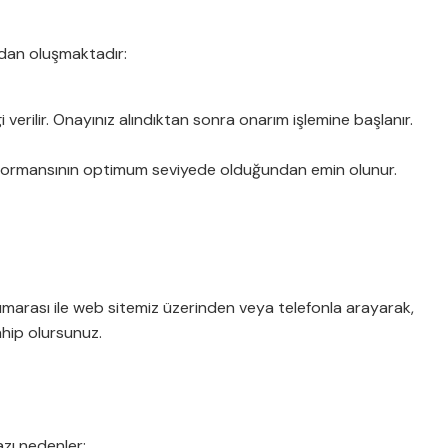
rdan oluşmaktadır:
verilir. Onayınız alındıktan sonra onarım işlemine başlanır.
performansının optimum seviyede olduğundan emin olunur.
numarası ile web sitemiz üzerinden veya telefonla arayarak,
ahip olursunuz.
azı nedenler: