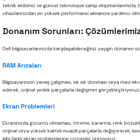
teknik ekibimiz ve güncel teknolojiye sahip ekipmanlarımızla, b
cihazlarınızdan en yüksek performansı almanıza yardımcı olma
Donanım Sorunları: Çözümlerimi
Dell bilgisayarlarınızda karşılaşabileceğiniz yaygın donanım s
RAM Arızaları
Bilgisayarınızın yavaş çalışması, sık sık donması veya mavi ekr
ederek, orijinal yedek parçalarla değişimini gerçekleştiriyoru
Ekran Problemleri
Ekranınızda görüntü olmaması, titreme, kararma, renk bozukluk
orijinal veya yüksek kaliteli muadil parçalarla değiştirerek, ke
gibi farklı ekran problemlerine çözümler üretiyoruz.