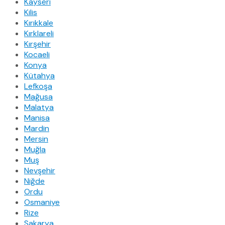
Kayseri
Kilis
Kırıkkale
Kırklareli
Kırşehir
Kocaeli
Konya
Kütahya
Lefkoşa
Mağusa
Malatya
Manisa
Mardin
Mersin
Muğla
Muş
Nevşehir
Niğde
Ordu
Osmaniye
Rize
Sakarya