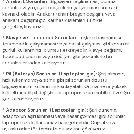
*
Anakart Sorunları:
Bilgisayarın açılmaması, donma
sorunları veya çeşitli bileşenlerin çalışmaması anakart
kaynaklı olabilir. Anakart tamiri, bileşen değişimi veya
anakart değişimi gibi karmaşık işlemleri titizlikle
gerçekleştiriyoruz.
*
Klavye ve Touchpad Sorunları:
Tuşların basmaması,
touchpad’in çalışmaması veya hatalı çalışması gibi sorunlar
günlük kullanımınızı olumsuz etkileyebilir. Klavye değişimi,
touchpad onarımı veya değişimi gibi çözümlerle bu
sorunları ortadan kaldırıyoruz.
*
Pil (Batarya) Sorunları (Laptoplar İçin):
Şarj olmama,
hızlı tükenme veya şişme gibi pil sorunları dizüstü
bilgisayarınızın kullanımını kısıtlayabilir. Orijinal veya yüksek
kaliteli muadil pil değişimi ile laptopunuzun mobilite özelliğini
geri kazandırıyoruz.
*
Adaptör Sorunları (Laptoplar İçin):
Şarj etmeme,
adaptörün aşırı ısınması veya hasar görmesi gibi sorunlar
laptopunuzu kullanılamaz hale getirebilir. Orijinal veya
uyumlu adaptör temini ile bu sorunu çözüyoruz.