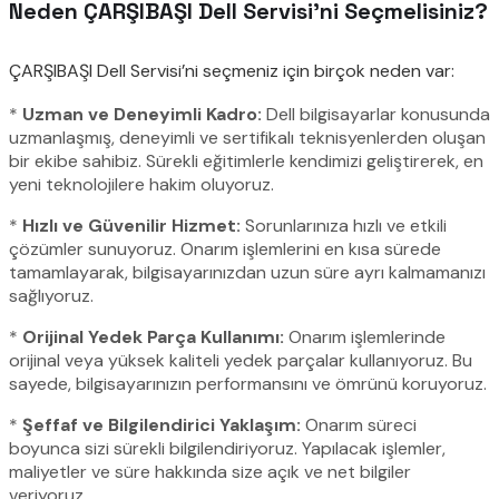
Neden ÇARŞIBAŞI Dell Servisi’ni Seçmelisiniz?
ÇARŞIBAŞI Dell Servisi’ni seçmeniz için birçok neden var:
*
Uzman ve Deneyimli Kadro:
Dell bilgisayarlar konusunda
uzmanlaşmış, deneyimli ve sertifikalı teknisyenlerden oluşan
bir ekibe sahibiz. Sürekli eğitimlerle kendimizi geliştirerek, en
yeni teknolojilere hakim oluyoruz.
*
Hızlı ve Güvenilir Hizmet:
Sorunlarınıza hızlı ve etkili
çözümler sunuyoruz. Onarım işlemlerini en kısa sürede
tamamlayarak, bilgisayarınızdan uzun süre ayrı kalmamanızı
sağlıyoruz.
*
Orijinal Yedek Parça Kullanımı:
Onarım işlemlerinde
orijinal veya yüksek kaliteli yedek parçalar kullanıyoruz. Bu
sayede, bilgisayarınızın performansını ve ömrünü koruyoruz.
*
Şeffaf ve Bilgilendirici Yaklaşım:
Onarım süreci
boyunca sizi sürekli bilgilendiriyoruz. Yapılacak işlemler,
maliyetler ve süre hakkında size açık ve net bilgiler
veriyoruz.