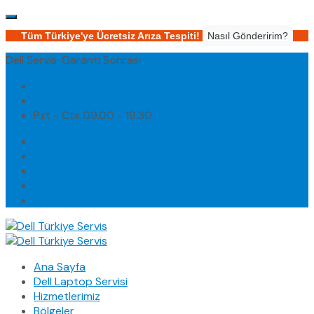
Tüm Türkiye'ye Ücretsiz Arıza Tespiti!
Nasıl Gönderirim?
Dell Servis, Garanti Sonrası
(0232) 450 02 02
destek@dellturkiyeservis.com
Pzt - Cts 09.00 - 19.30
Ana Sayfa
Dell Laptop Servisi
Hizmetlerimiz
Bölgeler