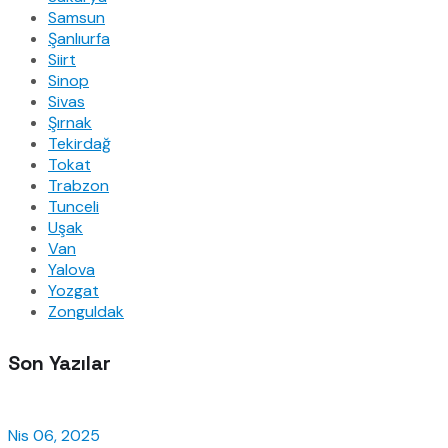
Samsun
Şanlıurfa
Siirt
Sinop
Sivas
Şırnak
Tekirdağ
Tokat
Trabzon
Tunceli
Uşak
Van
Yalova
Yozgat
Zonguldak
Son Yazılar
Nis 06, 2025