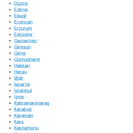
Düzce
Edirne
Elazığ
Erzincan
Erzurum
Eskişehir
Gaziantep
Giresun
Girne
Gümüşhane
Hakkari
Hatay
Iğdır
Isparta
İstanbul
İzmir
Kahramanmaraş
Karabük
Karaman
Kars
Kastamonu