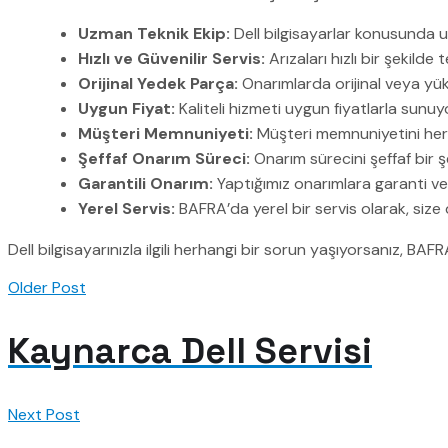
Uzman Teknik Ekip:
Dell bilgisayarlar konusunda uz
Hızlı ve Güvenilir Servis:
Arızaları hızlı bir şekild
Orijinal Yedek Parça:
Onarımlarda orijinal veya yük
Uygun Fiyat:
Kaliteli hizmeti uygun fiyatlarla sunuy
Müşteri Memnuniyeti:
Müşteri memnuniyetini her
Şeffaf Onarım Süreci:
Onarım sürecini şeffaf bir şe
Garantili Onarım:
Yaptığımız onarımlara garanti ve
Yerel Servis:
BAFRA’da yerel bir servis olarak, size
Dell bilgisayarınızla ilgili herhangi bir sorun yaşıyorsanız, BAF
Older Post
Kaynarca Dell Servisi
Next Post