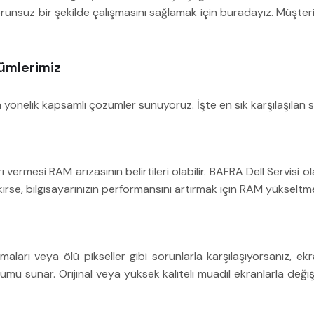
sorunsuz bir şekilde çalışmasını sağlamak için buradayız. Müşter
ümlerimiz
ına yönelik kapsamlı çözümler sunuyoruz. İşte en sık karşılaşılan
ermesi RAM arızasının belirtileri olabilir. BAFRA Dell Servisi olar
kirse, bilgisayarınızın performansını artırmak için RAM yükseltm
maları veya ölü pikseller gibi sorunlarla karşılaşıyorsanız, ekr
özümü sunar. Orijinal veya yüksek kaliteli muadil ekranlarla deği