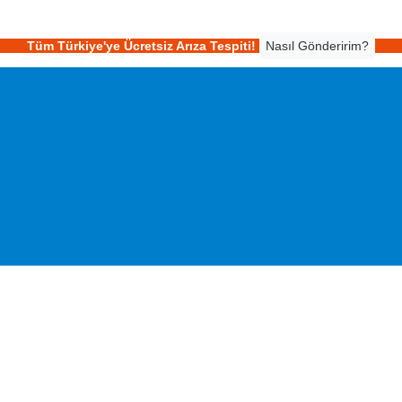
Tüm Türkiye'ye Ücretsiz Arıza Tespiti!
Nasıl Gönderirim?