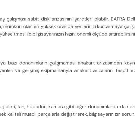
ş çalışması sabit disk arızasının işaretleri olabilir. BAFRA Dell
, mümkün olan en yüksek oranda verilerinizi kurtarmaya çalışıyoru
kseltmesi ile bilgisayarınızın hızını önemli ölçüde artırabilirsini
veya bazı donanımların çalışmaması anakart arızasından kaynak
yenleri ve gelişmiş ekipmanlarıyla anakart arızalarını tespit 
arj aleti, fan, hoparlör, kamera gibi diğer donanımlarda da sor
ksek kaliteli muadil parçalarla değiştirerek, bilgisayarınızın soru