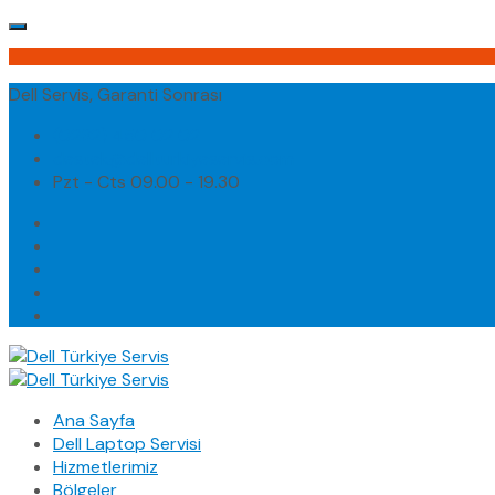
Dell Servis, Garanti Sonrası
(0232) 450 02 02
destek@dellturkiyeservis.com
Pzt - Cts 09.00 - 19.30
Ana Sayfa
Dell Laptop Servisi
Hizmetlerimiz
Bölgeler