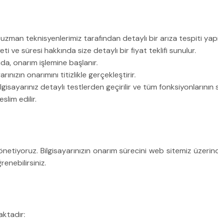
 uzman teknisyenlerimiz tarafından detaylı bir arıza tespiti yapıl
 ve süresi hakkında size detaylı bir fiyat teklifi sunulur.
da, onarım işlemine başlanır.
ınızın onarımını titizlikle gerçekleştirir.
sayarınız detaylı testlerden geçirilir ve tüm fonksiyonlarının 
lim edilir.
yönetiyoruz. Bilgisayarınızın onarım sürecini web sitemiz üzerin
nebilirsiniz.
aktadır: