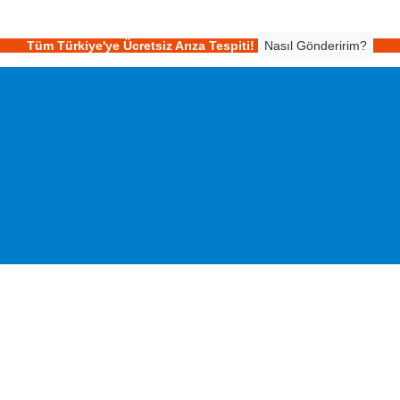
Tüm Türkiye'ye Ücretsiz Arıza Tespiti!
Nasıl Gönderirim?