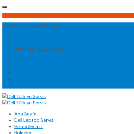
Dell Servis, Garanti Sonrası
(0232) 450 02 02
destek@dellturkiyeservis.com
Pzt - Cts 09.00 - 19.30
Ana Sayfa
Dell Laptop Servisi
Hizmetlerimiz
Bölgeler