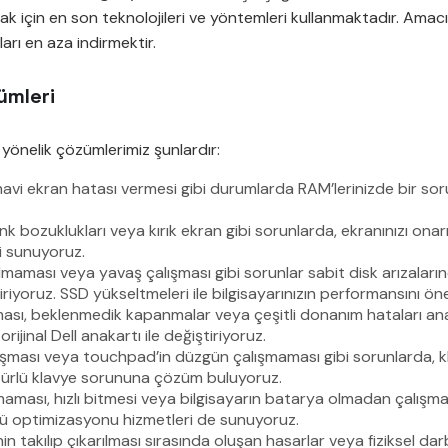
ak için en son teknolojileri ve yöntemleri kullanmaktadır. Amacımı
ıları en aza indirmektir.
ümleri
 yönelik çözümlerimiz şunlardır:
i ekran hatası vermesi gibi durumlarda RAM’lerinizde bir sorun o
bozuklukları veya kırık ekran gibi sorunlarda, ekranınızı onarıy
i sunuyoruz.
lmaması veya yavaş çalışması gibi sorunlar sabit disk arızalarında
yoruz. SSD yükseltmeleri ile bilgisayarınızın performansını öneml
ması, beklenmedik kapanmalar veya çeşitli donanım hataları anak
rijinal Dell anakartı ile değiştiriyoruz.
şması veya touchpad’in düzgün çalışmaması gibi sorunlarda, kl
 türlü klavye sorununa çözüm buluyoruz.
aması, hızlı bitmesi veya bilgisayarın batarya olmadan çalışmam
mrü optimizasyonu hizmetleri de sunuyoruz.
nin takılıp çıkarılması sırasında oluşan hasarlar veya fiziksel darbe