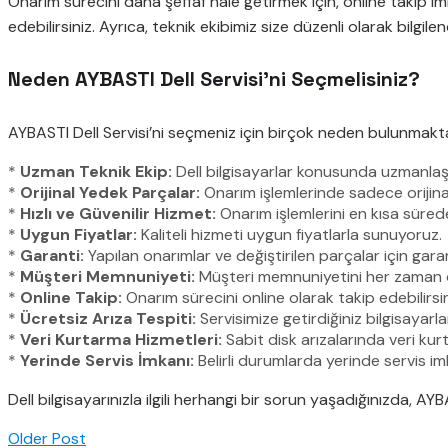
Onarım sürecini daha şeffaf hale getirmek için, online takip 
edebilirsiniz. Ayrıca, teknik ekibimiz size düzenli olarak bilgi
Neden AYBASTI Dell Servisi’ni Seçmelisiniz?
AYBASTI Dell Servisi’ni seçmeniz için birçok neden bulunmakta
*
Uzman Teknik Ekip:
Dell bilgisayarlar konusunda uzmanlaşmı
*
Orijinal Yedek Parçalar:
Onarım işlemlerinde sadece orijinal
*
Hızlı ve Güvenilir Hizmet:
Onarım işlemlerini en kısa sürede
*
Uygun Fiyatlar:
Kaliteli hizmeti uygun fiyatlarla sunuyoruz.
*
Garanti:
Yapılan onarımlar ve değiştirilen parçalar için gara
*
Müşteri Memnuniyeti:
Müşteri memnuniyetini her zaman ön 
*
Online Takip:
Onarım sürecini online olarak takip edebilirsin
*
Ücretsiz Arıza Tespiti:
Servisimize getirdiğiniz bilgisayarla
*
Veri Kurtarma Hizmetleri:
Sabit disk arızalarında veri ku
*
Yerinde Servis İmkanı:
Belirli durumlarda yerinde servis i
Dell bilgisayarınızla ilgili herhangi bir sorun yaşadığınızda, AYB
Older Post