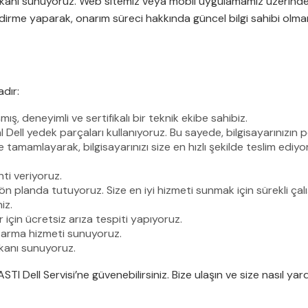
imkanı sunuyoruz. Web sitemiz veya mobil uygulamamız üzerinden
lendirme yaparak, onarım süreci hakkında güncel bilgi sahibi olman
dır:
ş, deneyimli ve sertifikalı bir teknik ekibe sahibiz.
 Dell yedek parçaları kullanıyoruz. Bu sayede, bilgisayarınızın p
 tamamlayarak, bilgisayarınızı size en hızlı şekilde teslim ediyo
nti veriyoruz.
planda tutuyoruz. Size en iyi hizmeti sunmak için sürekli çalı
iz.
r için ücretsiz arıza tespiti yapıyoruz.
rtarma hizmeti sunuyoruz.
mkanı sunuyoruz.
ASTI Dell Servisi’ne güvenebilirsiniz. Bize ulaşın ve size nasıl ya