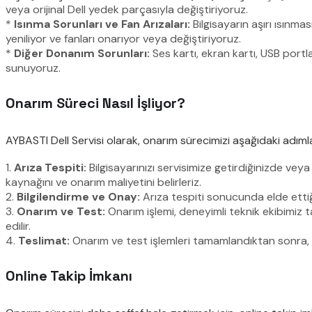
veya orijinal Dell yedek parçasıyla değiştiriyoruz.
*
Isınma Sorunları ve Fan Arızaları:
Bilgisayarın aşırı ısınm
yeniliyor ve fanları onarıyor veya değiştiriyoruz.
*
Diğer Donanım Sorunları:
Ses kartı, ekran kartı, USB portl
sunuyoruz.
Onarım Süreci Nasıl İşliyor?
AYBASTI Dell Servisi olarak, onarım sürecimizi aşağıdaki adıml
1.
Arıza Tespiti:
Bilgisayarınızı servisimize getirdiğinizde ve
kaynağını ve onarım maliyetini belirleriz.
2.
Bilgilendirme ve Onay:
Arıza tespiti sonucunda elde ettiğim
3.
Onarım ve Test:
Onarım işlemi, deneyimli teknik ekibimiz ta
edilir.
4.
Teslimat:
Onarım ve test işlemleri tamamlandıktan sonra, bilg
Online Takip İmkanı