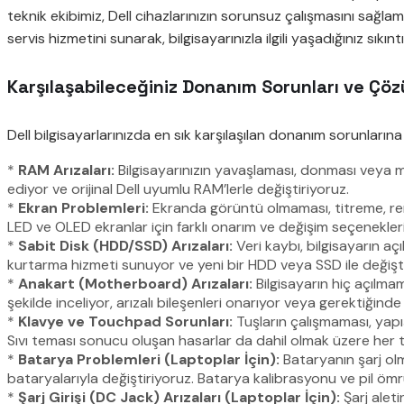
teknik ekibimiz, Dell cihazlarınızın sorunsuz çalışmasını sağlam
servis hizmetini sunarak, bilgisayarınızla ilgili yaşadığınız sıkınt
Karşılaşabileceğiniz Donanım Sorunları ve Çöz
Dell bilgisayarlarınızda en sık karşılaşılan donanım sorunlarına
*
RAM Arızaları:
Bilgisayarınızın yavaşlaması, donması veya mav
ediyor ve orijinal Dell uyumlu RAM’lerle değiştiriyoruz.
*
Ekran Problemleri:
Ekranda görüntü olmaması, titreme, renk 
LED ve OLED ekranlar için farklı onarım ve değişim seçenekler
*
Sabit Disk (HDD/SSD) Arızaları:
Veri kaybı, bilgisayarın açı
kurtarma hizmeti sunuyor ve yeni bir HDD veya SSD ile değiştiri
*
Anakart (Motherboard) Arızaları:
Bilgisayarın hiç açılma
şekilde inceliyor, arızalı bileşenleri onarıyor veya gerektiğinde o
*
Klavye ve Touchpad Sorunları:
Tuşların çalışmaması, yapı
Sıvı teması sonucu oluşan hasarlar da dahil olmak üzere her
*
Batarya Problemleri (Laptoplar İçin):
Bataryanın şarj olm
bataryalarıyla değiştiriyoruz. Batarya kalibrasyonu ve pil ö
*
Şarj Girişi (DC Jack) Arızaları (Laptoplar İçin):
Şarj aleti