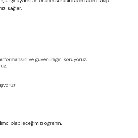
, bilgisayarınızın onarım sürecini adım adım takip
ızı sağlar.
erformansını ve güvenilirliğini koruyoruz.
ruz.
şıyoruz.
rdımcı olabileceğimizi öğrenin.