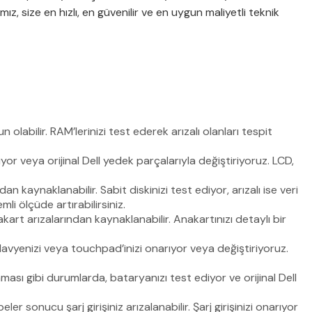
z, size en hızlı, en güvenilir ve en uygun maliyetli teknik
labilir. RAM’lerinizi test ederek arızalı olanları tespit
or veya orijinal Dell yedek parçalarıyla değiştiriyoruz. LCD,
n kaynaklanabilir. Sabit diskinizi test ediyor, arızalı ise veri
i ölçüde artırabilirsiniz.
art arızalarından kaynaklanabilir. Anakartınızı detaylı bir
avyenizi veya touchpad’inizi onarıyor veya değiştiriyoruz.
ası gibi durumlarda, bataryanızı test ediyor ve orijinal Dell
ler sonucu şarj girişiniz arızalanabilir. Şarj girişinizi onarıyor