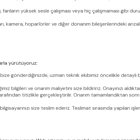
ası, fanların yüksek sesle çalışması veya hiç çalışmaması gibi d
arı, kamera, hoparlörler ve diğer donanım bileşenlerindeki arıza
arla yürütüyoruz:
ya bize gönderdiğinizde, uzman teknik ekibimiz öncelikle detaylı
iz bilgileri ve onarım maliyetini size bildiririz. Onayınızı aldık
rafından titizlikle gerçekleştirilir. Onarım tamamlandıktan sonra
isayarınızı size teslim ederiz. Teslimat sırasında yapılan işlemle