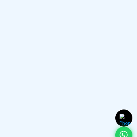
Uludere Dell Servisi
Dell Teknik Destek
Hizmetleri, Garanti Sonrası
Copyright © 2025 All Rights Reserved
Servis.
HEMEN ARAYIN
(0232) 450 02 02