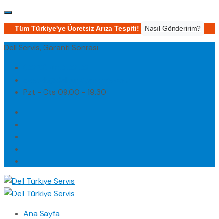
Tüm Türkiye'ye Ücretsiz Arıza Tespiti!
Nasıl Gönderirim?
Dell Servis, Garanti Sonrası
(0232) 450 02 02
destek@dellturkiyeservis.com
Pzt - Cts 09.00 - 19.30
Ana Sayfa