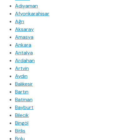
Adıyaman
Afyonkarahisar
Ağrı
Aksaray
Amasya
Ankara
Antalya
Ardahan
Artvin
Aydın
Balıkesir
Bartın
Batman
Bayburt
Bilecik
Bingöl
Bitlis
Bolu