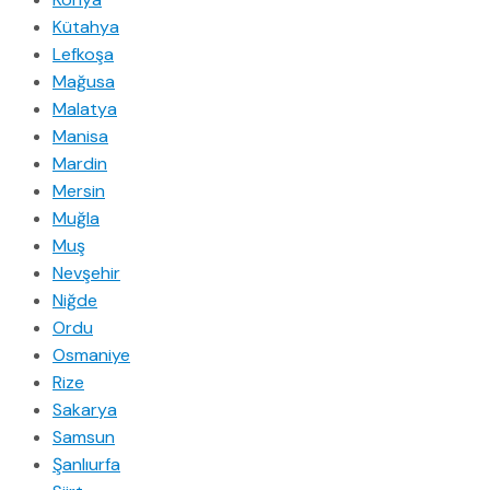
Kütahya
Lefkoşa
Mağusa
Malatya
Manisa
Mardin
Mersin
Muğla
Muş
Nevşehir
Niğde
Ordu
Osmaniye
Rize
Sakarya
Samsun
Şanlıurfa