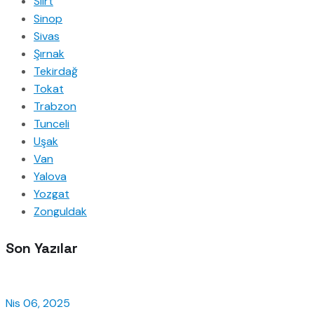
Siirt
Sinop
Sivas
Şırnak
Tekirdağ
Tokat
Trabzon
Tunceli
Uşak
Van
Yalova
Yozgat
Zonguldak
Son Yazılar
Nis 06, 2025